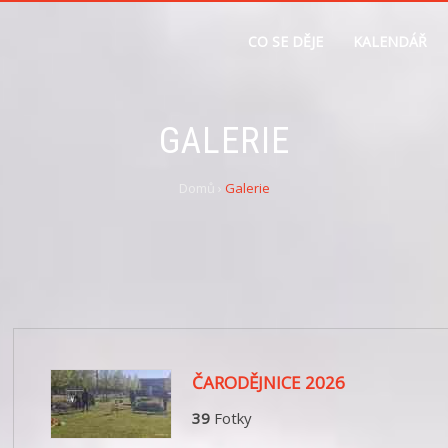
CO SE DĚJE
KALENDÁŘ
GALERIE
Domů
›
Galerie
ČARODĚJNICE 2026
39
Fotky