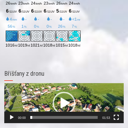
Bříšťany z dronu
Video
přehrávač
00:00
01:53