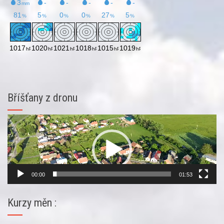
Bříšťany z dronu
Video
přehrávač
00:00
01:53
Kurzy měn :