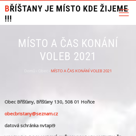
BŘÍŠTANY JE MÍSTO KDE ŽIJEME
!!!
MÍSTO A ČAS KONÁNÍ
VOLEB 2021
Domů
›
Obec
›
MÍSTO A ČAS KONÁNÍ VOLEB 2021
Obec Bříšťany, Bříšťany 130, 508 01 Hořice
obecbristany@seznam.cz
datová schránka nvtapi9